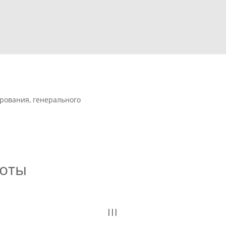
рования, генерального
боты
III