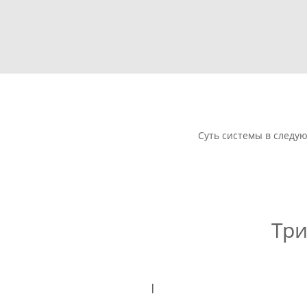
Суть системы в следу
Три
I